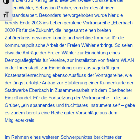
Ergänzend zu Reinig berichtete der zweite Vorsitzende der
Umschalten auf hohe Kontraste
Freien Wähler, Sebastian Grüber, von der diesjährigen
Vorstandsarbeit. Besonders hervorgehoben wurde hier die
Schrift vergrößern
bereits Ende 2013 ins Leben gerufene Vortragsreihe „Eberbach
2020 Fit für die Zukunft“, die insgesamt einen breiten
Zuhörerkreis gewinnen konnte und wichtige Impulse für die
kommunalpolitische Arbeit der Freien Wähler erbringt. So seien
etwa die Anträge der Freien Wähler zur Einrichtung eines
Demografiegipfels für Vereine, zur Installation von freiem WLAN
in der Innenstadt, zur Einrichtung einer aussagekräftigen
Kostenstellenrechnung ebenso Ausfluss der Vortragsreihe, wie
der jüngst erfolgte Antrag zur Etablierung einer Kundenkarte der
Stadtwerke Eberbach in Zusammenarbeit mit dem Eberbacher
Einzelhandel. Für die Fortsetzung der Vortragsreihe – die, so
Grüber, „ein spannendes und fruchtbares Instrument sei“ – gebe
es zudem bereits eine Reihe guter Vorschläge aus dem
Mitgliederkreis.
Im Rahmen eines weiteren Schwerpunktes berichtete der