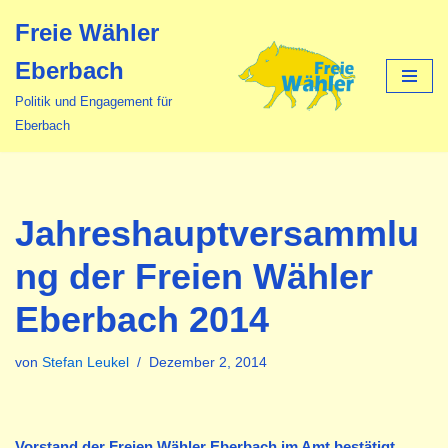
Freie Wähler
Zum
Eberbach
Inhalt
springen
Politik und Engagement für
Eberbach
Jahreshauptversammlu
ng der Freien Wähler
Eberbach 2014
von
Stefan Leukel
Dezember 2, 2014
Vorstand der Freien Wähler Eberbach im Amt bestätigt